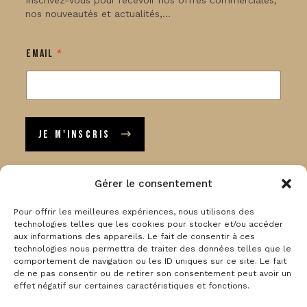
nos nouveautés et actualités,…
E
Email
*
m
a
i
l
E
m
a
Je m'inscris
i
l
*
Gérer le consentement
Pour offrir les meilleures expériences, nous utilisons des
technologies telles que les cookies pour stocker et/ou accéder
aux informations des appareils. Le fait de consentir à ces
technologies nous permettra de traiter des données telles que le
comportement de navigation ou les ID uniques sur ce site. Le fait
de ne pas consentir ou de retirer son consentement peut avoir un
effet négatif sur certaines caractéristiques et fonctions.
Nous contacter